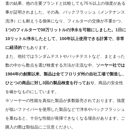
査の結果、他の主要ブランドと比較しても75％以上の強度がある
事が証明されました。その為、バックフラッシュ（メンテナンス
洗浄）にも耐えうる個体になり、フィルターの交換が不要かつ、
1つのフィルターで38万リットルの浄水を可能にしました。1日に
10リットル浄水したとして、100年以上使用できる計算で、非常
に経済的
でもあります。
また、他社ではランダムテストやバッチテストなど、まとまった
数の中から数点を選び検査する方法が主流な中、
ソーヤー社では
1984年の創業以来、製品は全てフロリダ州の自社工場で製造し、
ひとつの商品に対し3回の製品検査を行っており
、商品の安全性
を確かなものにしています。
※ソーヤーの性能を真似た製品が多数販売されております。強度
が低いファイバーを使用した製品などで浄水やバックフラッシュ
を重ねると、十分な性能が発揮できなくなる場合があります。ご
購入の際は類似品にご注意ください。