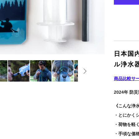
日本国
ル浄水
商品比較サ
2024年 
《こんな浄
・とにかく
・荷物を軽
・手頃な価