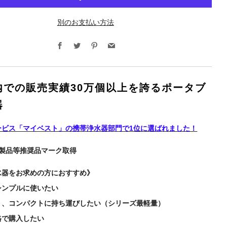
別のお支払い方法
Facebook
Twitter
Pinterest
Email
内での販売実績30万個以上を誇るポータブ
器
ービス「マイベスト」の携帯浄水器部門で1位に選ばれました！
防災製品等推奨品マーク取得
水器をお求めの方におすすめ》
シンプルに使いたい
く、コンパクトに持ち運びしたい（シリーズ最軽量）
格で購入したい