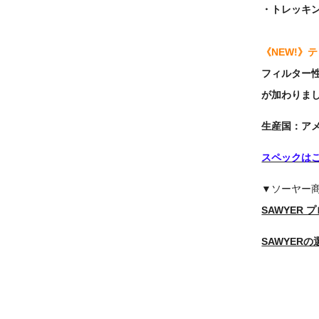
・トレッキ
《NEW!》テ
フィルター
が加わりま
生産国：ア
スペックは
▼ソーヤー
SAWYER
SAWYERの