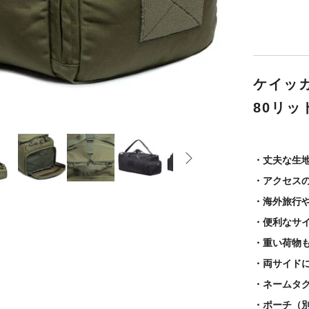
ケイッ
80リッ
・丈夫な生
・アクセス
・海外旅行
・便利なサ
・重い荷物
・両サイド
・ネームタ
・ポーチ（