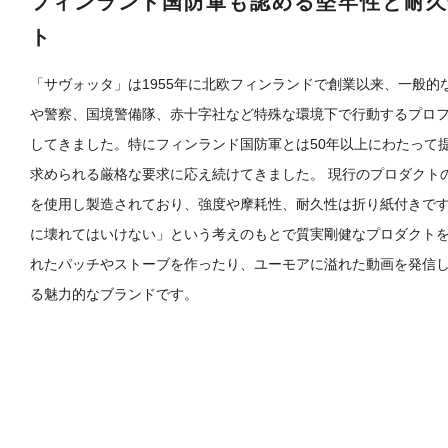
フィンランド国防軍も認める堅牢性と耐久
ト
「サヴォッタ」は1955年に北欧フィンランドで創業以来、一般
や警察、国境警備隊、赤十字社など特殊な環境下で行動するプロ
してきました。特にフィンランド国防軍とは50年以上にわたって
求められる厳格な要求に応え続けてきました。 現行のプロダクト
を使用し製造されており、強度や摩耗性、耐久性は折り紙付きです
に壊れてはいけない」という考えのもとで質実剛健なプロダクト
れたパッチやストーブを作ったり、ユーモアに溢れた動画を発信
る魅力的なブランドです。