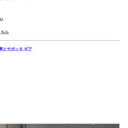
EU
こちら
率とサボッタ ギア