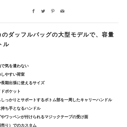
Facebook
Twitter
Pinterest
Email
カのダッフルバッグの大型モデルで、容量
トル
地で気を遣わない
のしやすい荷室
や長期出張に使えるサイズ
イドポケット
もしっかりとサポートするボトム部を一周したキャリーハンドル
に持ち手となるハンドル
グやワッペンが付けられるマジックテープの受け面
別売り）でのカスタム