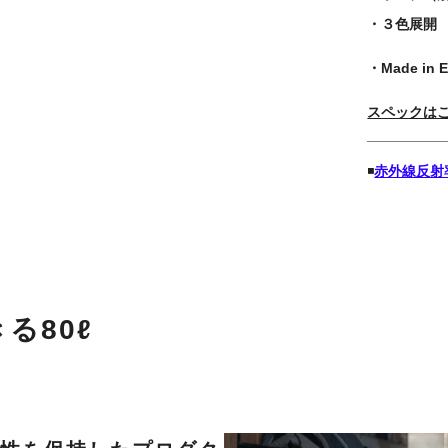
・３色展開
・Made in 
スペックは
◾️
赤外線反射
る80ℓ