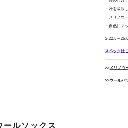
・汗を吸収
・メリノウ
・自然にマ
S 22.5～25
スペックは
>>
メリノウ
>>
ウールパ
ウールソックス