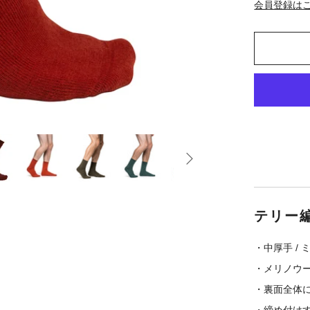
会員登録は
テリー
・中厚手 / 
・メリノウー
・裏面全体
・締め付け