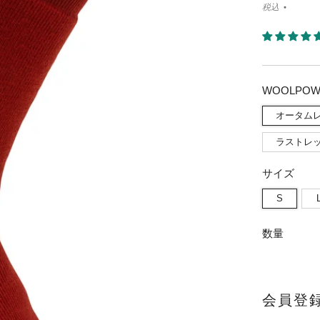
税込
WOOLPO
オータム
ラストレ
サイズ
S
数量
会員登録