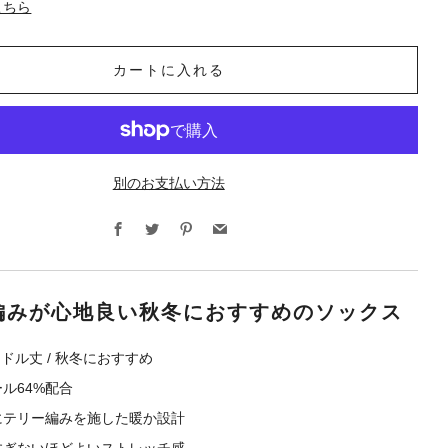
こちら
カートに入れる
別のお支払い方法
Facebook
Twitter
Pinterest
Email
編みが心地良い秋冬におすすめのソックス
ミドル丈 / 秋冬におすすめ
ル64%配合
にテリー編みを施した暖か設計
すぎないほどよいストレッチ感