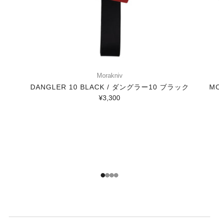
Morakniv
DANGLER 10 BLACK / ダングラー10 ブラック
MO
¥3,300
1
2
3
4