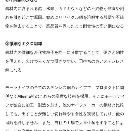
鋼材内に含まれる鉛、水銀、カドミウムなどの不純物が腐食や割
れを引き起こす原因。始めにリサイクル鋼を溶解する段階で不純
物を除去することで、高品質を保ったまま耐食性の高い鋼になる
③微細なミクロ組織
鋼材内の微細な炭化物粒子を均一に分散することで、硬さと靭性
を備えた、欠けづらくかつ研ぎやすい、刃持ちの良いステンレス
鋼になる
モーラナイフの全てのステンレス鋼のナイフで、プロダクトに関
係なくAlleima社のこれらの高度な技術を採用。そこにモーラナイ
フが独自に加工・製造を加え、他のナイフメーカーの鋼材と比較
しても、出すことが難しい切れ味や耐食性を実現しており、他の
追随を許しません。また、自社の工場で大量生産をすることによ