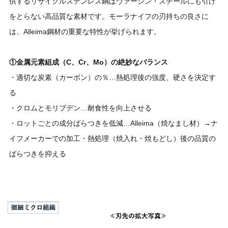
供するリサイクルステンレス鋼はヴァージン・スチールにも引け
をとらない高品質な素材です。モーラナイフの刃持ちの良さに
は、Alleima鋼材の重要な特性が挙げられます。
①金属元素組成（C、Cr、Mo）の絶妙なバランス
・適切な炭素（カーボン）の％…熱処理後の強度、硬さを決定す
る
・クロムとモリブデン…耐食性を向上させる
・ロットごとの成分ばらつきを低減…Alleima（焼なまし材）→ナ
イフメーカーでの加工・熱処理（焼入れ・焼もどし）後の品質の
ばらつきを抑える