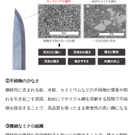
②不純物の少なさ
鋼材内に含まれる鉛、水銀、カドミウムなどの不純物が腐食や割
れを引き起こす原因。始めにリサイクル鋼を溶解する段階で不純
物を除去することで、高品質を保ったまま耐食性の高い鋼になる
③微細なミクロ組織
鋼材内の微細な炭化物粒子を均一に分散することで、硬さと靭性