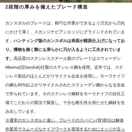
2段階の厚みを備えたブレード構造
カンスボルのブレードは、精巧な作業ができるよう刃元から刃先
にかけて薄く、スカンジナビアンエッジにグラインドされていま
す。
ハンティング版のカンスボルは表面が鏡面仕上げになってお
り、獲物を捌く際にも滑らかに刃が入るように工夫されていま
す。
高品質のステンレススチール製のブレードはスウェーデン
Alleima(旧Sandvik)社製のステンレス鋼を採用。近年では、ステ
ンレス製品のほとんどがリサイクル合金を使用し、モーラナイフ
の鋼も80%以上がリサイクルされたスウェーデン鋼からなる合金
で作られています。そのステンレス鋼材をモーラナイフの自社工
場でこだわりの製法で製造し、十分な耐久性を持たせた鋼材を生
み出しています。
※通常のカンスボルと違い、ブレードのスパイン(背)部分は解体
作業等でスムーズなナイフワークを実現するためにエッジが立っ