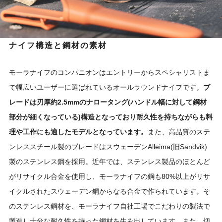
ナイフ構造と鋼材の素材
モーラナイフのコンパニオンはエントリーからスペシャリストま
で幅広いユーザーに選ばれているオールラウンドナイフです。
ブ
レードは刃厚約2.5mmのナロータング(ハンドル幅に対して鋼材
部分が細くなっている)構造となっており耐久性を持ちながらも料
理や工作にも適したモデルとなっています。
また、高品質のステ
ンレススチール製のブレードはスウェーデンAlleima(旧Sandvik)
製のステンレス鋼を採用。近年では、ステンレス製品のほとんど
がリサイクル合金を使用し、モーラナイフの鋼も80%以上がリサ
イクルされたスウェーデン鋼からなる合金で作られています。そ
のステンレス鋼材を、モーラナイフ自社工場でこだわりの製法で
製造し十分な耐久性を持った鋼材を生み出しています。また、切