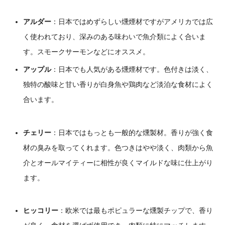
アルダー
：
日本ではめずらしい燻煙材ですがアメリカでは広
く使われており、深みのある味わいで魚介類によく合いま
す。スモークサーモンなどにオススメ。
アップル
：
日本でも人気がある燻煙材です。色付きは淡く、
独特の酸味と甘い香りが白身魚や鶏肉など淡泊な食材によく
合います。
チェリー
：
日本ではもっとも一般的な燻製材。香りが強く食
材の臭みを取ってくれます。色つきはやや淡く、肉類から魚
介とオールマイティーに相性が良くマイルドな味に仕上がり
ます。
ヒッコリー
：
欧米では最もポピュラーな燻製チップで、香り