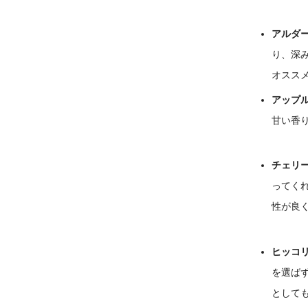
アルダ
り、深
オスス
アップ
甘い香
チェリ
ってく
性が良
ヒッコ
を選ば
として