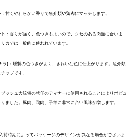
ル
：
甘くやわらかい香りで魚介類や鶏肉にマッチします。
ート
：
香りが強く、色つきもよいので、クセのある肉類に合いま
メリカでは一般的に使われています。
ナラ)
：
燻製の色つきがよく、きれいな色に仕上がります。魚介類
たチップです。
：ブッシュ大統領の就任のディナーに使用されることによりポピュ
なりました。豚肉、鶏肉、子羊に非常に合い風味が増します。
：入荷時期によってパッケージのデザインが異なる場合がございま