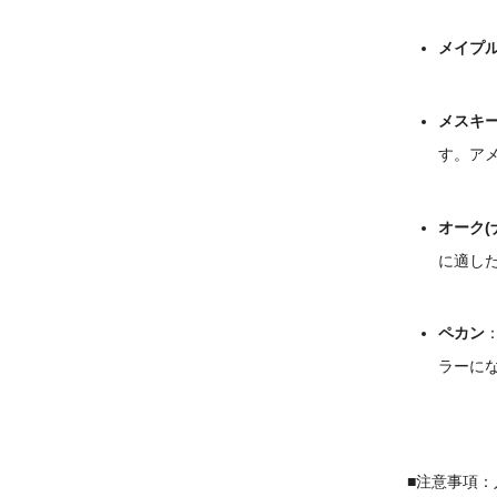
メイプ
メスキ
す。ア
オーク(
に適し
ペカン
ラーに
■注意事項