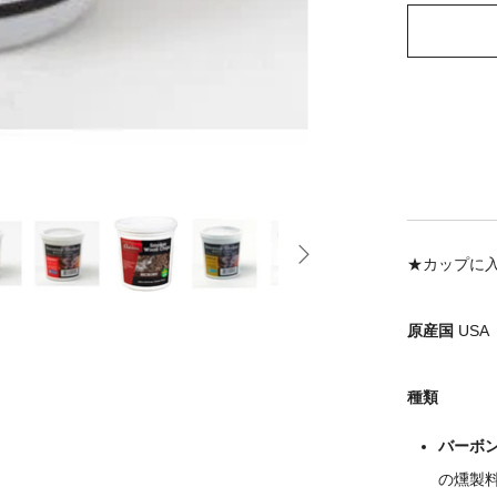
★カップに
原産国
USA
種類
バーボ
の燻製