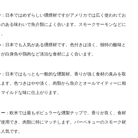
ー
：
日本ではめずらしい燻煙材ですがアメリカでは広く使われてお
みのある味わいで魚介類によく合います。スモークサーモンなどに
メ。
ル
：
日本でも人気がある燻煙材です。色付きは淡く、独特の酸味と
りが白身魚や鶏肉など淡泊な食材によく合います。
ー
：
日本ではもっとも一般的な燻製材。香りが強く食材の臭みを取
れます。色つきはやや淡く、肉類から魚介とオールマイティーに相
くマイルドな味に仕上がります。
リー
：
欧米では最もポピュラーな燻製チップで、香りが良く、食材
ず使用でき、肉類に特にマッチします。バーベキューのスモーク材
も人気です。