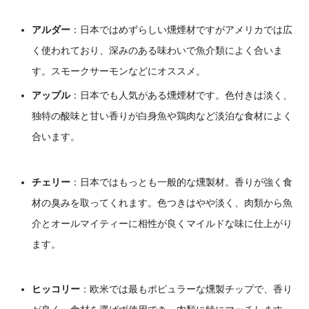
アルダー
：
日本ではめずらしい燻煙材ですがアメリカでは広
く使われており、深みのある味わいで魚介類によく合いま
す。スモークサーモンなどにオススメ。
アップル
：
日本でも人気がある燻煙材です。色付きは淡く、
独特の酸味と甘い香りが白身魚や鶏肉など淡泊な食材によく
合います。
チェリー
：
日本ではもっとも一般的な燻製材。香りが強く食
材の臭みを取ってくれます。色つきはやや淡く、肉類から魚
介とオールマイティーに相性が良くマイルドな味に仕上がり
ます。
ヒッコリー
：
欧米では最もポピュラーな燻製チップで、香り