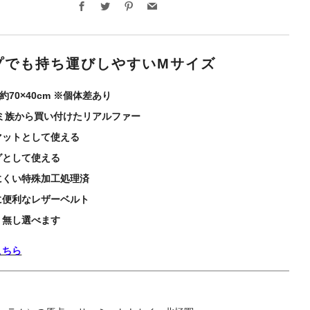
Facebook
Twitter
Pinterest
Email
プでも持ち運びしやすいMサイズ
 約70×40cm ※個体差あり
ーミ族から買い付けたリアルファー
マットとして使える
グとして使える
にくい特殊加工処理済
に便利なレザーベルト
り無し選べます
こちら