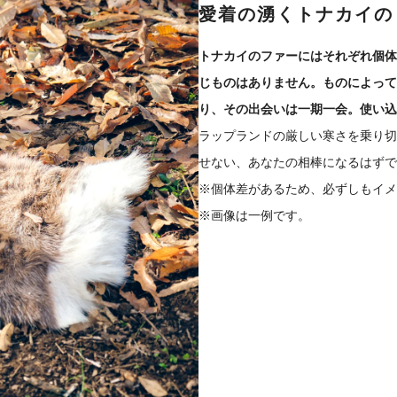
愛着の湧くトナカイの
トナカイのファーにはそれぞれ個体
じものはありません。ものによって
り、その出会いは一期一会。使い込
ラップランドの厳しい寒さを乗り切
せない、あなたの相棒になるはずで
※個体差があるため、必ずしもイメ
※画像は一例です。