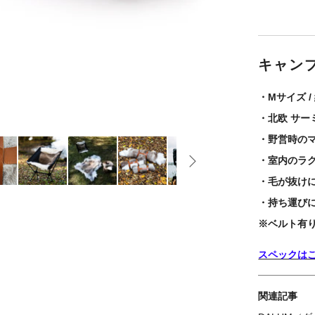
キャン
・Mサイズ /
・北欧 サ
・野営時の
・室内のラ
・毛が抜け
・持ち運び
※ベルト有
スペックは
関連記事