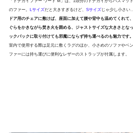
「トナカイファー ワード M」は、1頭分のトナカイからバスマッ
のファー。
Lサイズ
だと大きすぎるけど、
Sサイズ
じゃ少し小さい
ドア用のチェアに敷けば、座面に加えて腰や背中も温めてくれて
ぐらをかきながら焚き火を囲める、ジャストサイズな大きさとな
ックパックに取り付けても邪魔にならず持ち運べるのも魅力です
室内で使用する際は足元に敷くラグのほか、小さめのソファやベ
ファーには持ち運びに便利なレザーのストラップが付属します。