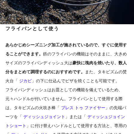
フライパンとして使う
あらかじめシーズニング加工が施されているので、すぐに使用す
ることができます。
鉄のフライパンの機能はそのままに、大きめ
サイズのフライパンディッシュ大は
豪快に塊肉を焼いたり、数人
分をまとめて調理するのにおすすめです。
また、タキビズムの焚
火台「
ジカビ
」の下に仕込んでピザを焼くことも可能です。
フライパンディッシュはお皿としての機能を備えているため、
元々ハンドルが付いていません。フライパンとして使用する際
は、タキビズムの火吹き棒「
ブレス トゥ ファイヤー
」の先端パ
ーツを「
ディッシュジョイント
」または「
ディッシュジョイン
トショート
」に付け替えハンドルとして使用する方法と、専用の