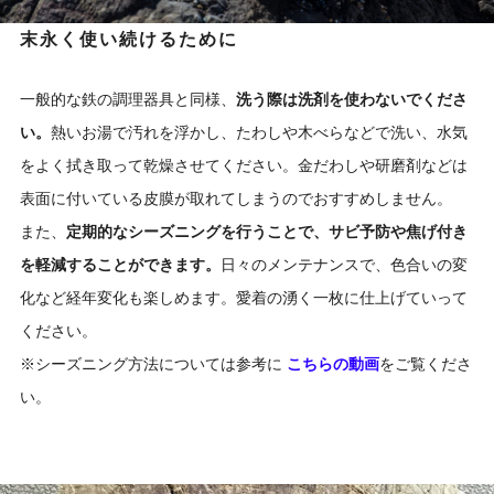
末永く使い続けるために
一般的な鉄の調理器具と同様、
洗う際は洗剤を使わないでくださ
い。
熱いお湯で汚れを浮かし、たわしや木べらなどで洗い、水気
をよく拭き取って乾燥させてください。金だわしや研磨剤などは
表面に付いている皮膜が取れてしまうのでおすすめしません。
また、
定期的なシーズニングを行うことで、サビ予防や焦げ付き
を軽減することができます。
日々のメンテナンスで、色合いの変
化など経年変化も楽しめます。愛着の湧く一枚に仕上げていって
ください。
※シーズニング方法については参考に
こちらの動画
をご覧くださ
い。