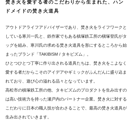
焚き火を愛する者のこだわりから生まれた、ハン
ドメイドの焚き火道具
アウトドアライフアドバイザーであり、焚き火をライフワークと
している寒川一氏と、鉄作家でもある槙塚鉄工所の槇塚登氏がタ
ッグを組み、寒川氏の求める焚き火道具を形にするところから始
まったブランド「TAKIBISM / タキビズム」。
ひとつひとつ丁寧に作り出される道具たちは、焚き火をこよなく
愛する者だからこそのアイデアやギミックがふんだんに盛り込ま
れており、遊び心の溢れる品々となっています。
高松市の槙塚鉄工所の他、タキビズムのプロダクトを生み出すの
は高い技術力を持った瀬戸内のパートナー企業。焚き火に対する
こだわりに日本の職人技が合わさることで、最高の焚き火道具が
生み出されていきます。