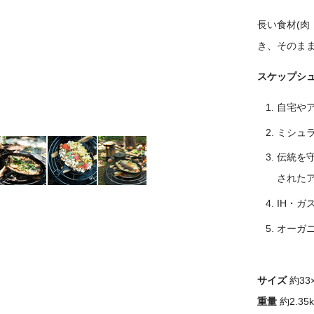
長い食材(
き、そのま
スケップシ
自宅や
ミシュ
伝統を守
された
IH・
オーガ
サイズ
約33×
重量
約2.35k