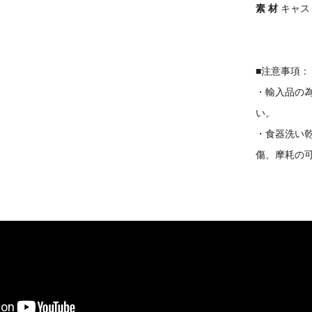
素 材
キャス
■注意事項：
・輸入品の
い。
・食器洗い
傷、摩耗の