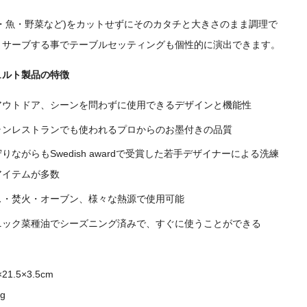
肉・魚・野菜など)をカットせずにそのカタチと大きさのまま調理で
まサーブする事でテーブルセッティングも個性的に演出できます。
ュルト製品の特徴
アウトドア、シーンを問わずに使用できるデザインと機能性
ランレストランでも使われるプロからのお墨付きの品質
りながらもSwedish awardで受賞した若手デザイナーによる洗練
アイテムが多数
ガス・焚火・オーブン、様々な熱源で使用可能
ニック
菜種
油でシーズニング済みで、すぐに使うことができる
21.5×3.5cm
g