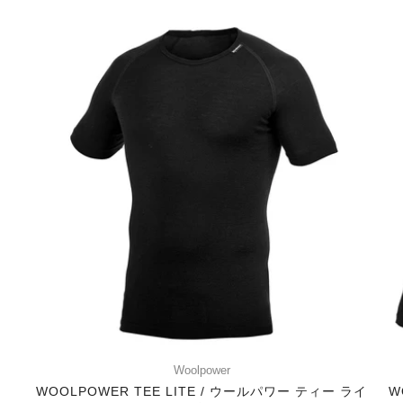
Woolpower
WOOLPOWER TEE LITE / ウールパワー ティー ライ
W