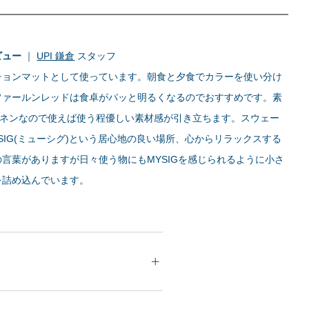
ビュー
｜
UPI 鎌倉
スタッフ
チョンマットとして使っています。朝食と夕食でカラーを使い分け
ファールンレッドは食卓がパッと明るくなるのでおすすめです。素
％リネンなので使えば使う程優しい素材感が引き立ちます。スウェー
SIG(ミューシグ)という居心地の良い場所、心からリラックスする
言葉がありますが日々使う物にもMYSIGを感じられるように小さ
を詰め込んでいます。