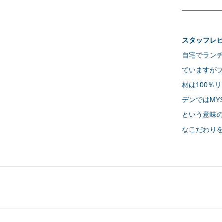
スタッフレ
自宅でラン
ていますが
材は100
デンではMY
という意味の
なこだわり