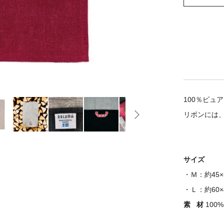
100％ピ
リボンには
サイズ
・Ｍ：約45×
・Ｌ：
約60×
素 材
100