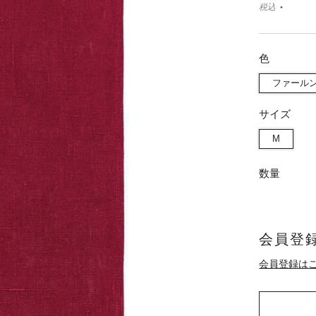
税込
色
ファール
サイズ
M
数量
会員登録
会員登録は