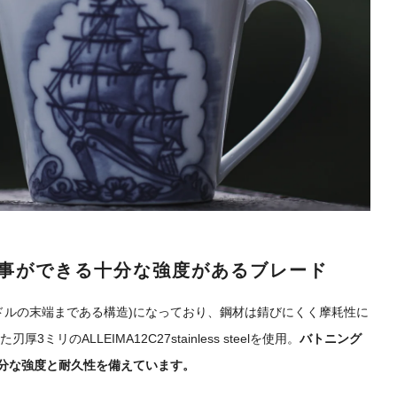
事ができる十分な強度があるブレード
ドルの末端まである構造)になっており、鋼材は錆びにくく摩耗性に
リのALLEIMA12C27stainless steelを使用。
バトニング
十分な強度と耐久性を備えています。