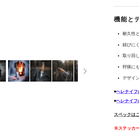
機能と
耐久性
錆びに
取り回
狩猟に
デザイ
◾️
ヘレナイフ
◾️
ヘレナイフ
スペックは
※ステッカ