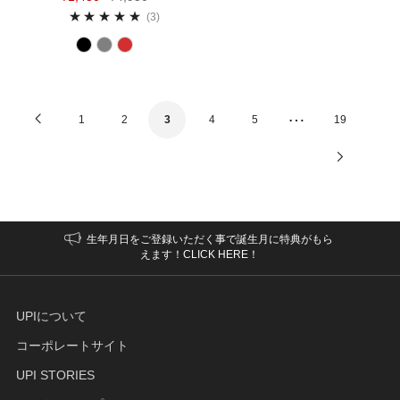
3
(3)
…
Previous
1
2
3
4
5
19
Next
Page
Page
生年月日をご登録いただく事で誕生月に特典がもら
えます！CLICK HERE！
UPIについて
コーポレートサイト
UPI STORIES